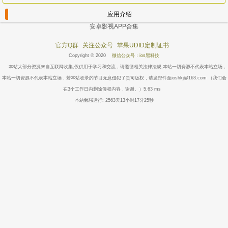
应用介绍
安卓影视APP合集
官方Q群
关注公众号
苹果UDID定制证书
Copyright © 2020
微信公众号：ios黑科技
本站大部分资源来自互联网收集,仅供用于学习和交流，请遵循相关法律法规,本站一切资源不代表本站立场，
本站一切资源不代表本站立场，若本站收录的节目无意侵犯了贵司版权，请发邮件至ioshkj@163.com （我们会
在3个工作日内删除侵权内容，谢谢。）5.63 ms
本站勉强运行: 2563天13小时17分25秒