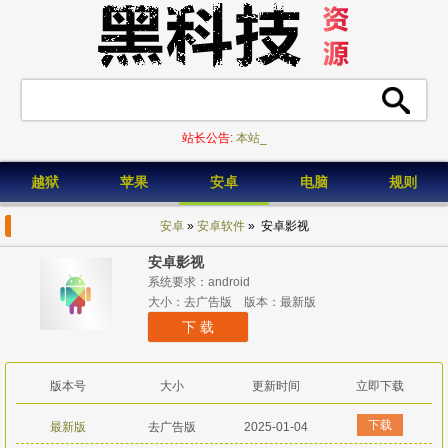
站长公告:
本站已_
越狱
苹果
安卓
电脑
规则
安卓
»
安卓软件
» 安卓影视
安卓影视
系统要求：android
大小：去广告版 版本：最新版
下 载
版本号
大小
更新时间
立即下载
下载
最新版
去广告版
2025-01-04