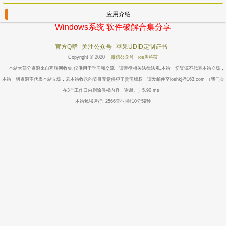
应用介绍
Windows系统 软件破解合集分享
官方Q群
关注公众号
苹果UDID定制证书
Copyright © 2020
微信公众号：ios黑科技
本站大部分资源来自互联网收集,仅供用于学习和交流，请遵循相关法律法规,本站一切资源不代表本站立场，
本站一切资源不代表本站立场，若本站收录的节目无意侵犯了贵司版权，请发邮件至ioshkj@163.com （我们会
在3个工作日内删除侵权内容，谢谢。）5.90 ms
本站勉强运行: 2566天4小时10分59秒