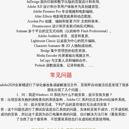
InDesign 面向印刷和数字出版的页面设计和布局。
Adobe XD 设计和分享用户体验并为其创建原型。
Adobe Premiere Pro 专业视频和电影编辑。
After Effects 电影视觉效果和动态图形。
Acrobat Pro 创建、编辑和签署 PDF 文档和表单。
Dreamweaver 设计和开发新式响应式网站。
Animate 多个平台的交互式动画（以前称作 Flash Professional）。
Adobe Audition 录音、混音和复原。
Lightroom Classic 以桌面为中心的照片编辑。
Character Animator 将 2D 人物制成动画。
Bridge 集中管理您的创意资源。
Media Encoder 向屏幕输出视频文件。
InCopy 与文案人员和编辑合作。
Prelude 源数据采集、记录和粗剪。……
常见问题
adobe2020全家桶进行了绿化修改集成破解激活文件、安装即自动激活但是发现了很多
朋友出现了几个问题；
1、问：我是Windows 10 系统为什么不能安装，提示安装失败？
答：出现安装失败的请检查你的系统架构，Adobe CC 系列仅仅支持x64位操作系统。
2、问：提示安装完成、下列产品的某些项目无法成功安装？
答：这个问题也进行了测试应该是自己系统的问题，实体机安装不成功，打开虚拟机
成功的安装，所以这个是因为自己电脑本身的问题、估计解决方法只有《重装系统》
了当然了这个最简单、不想重装系统也行在虚拟机里面使用咯。