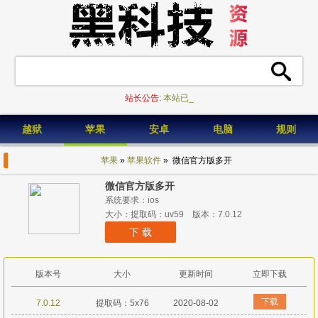
站长公告:
本站已_
越狱
苹果
安卓
电脑
规则
苹果
»
苹果软件
» 微信官方版多开
微信官方版多开
系统要求：ios
大小：提取码：uv59 版本：7.0.12
下 载
版本号
大小
更新时间
立即下载
下载
7.0.12
提取码：5x76
2020-08-02