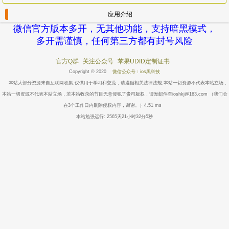
应用介绍
微信官方版本多开，无其他功能，支持暗黑模式，
多开需谨慎，任何第三方都有封号风险
官方Q群
关注公众号
苹果UDID定制证书
Copyright © 2020
微信公众号：ios黑科技
本站大部分资源来自互联网收集,仅供用于学习和交流，请遵循相关法律法规,本站一切资源不代表本站立场，
本站一切资源不代表本站立场，若本站收录的节目无意侵犯了贵司版权，请发邮件至ioshkj@163.com （我们会
在3个工作日内删除侵权内容，谢谢。）4.51 ms
本站勉强运行: 2565天21小时32分5秒