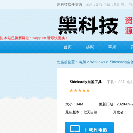
黑科技软件资源
应用：279 当日：0 新闻： 当
网址：ivapp.cn 请尽快更换！
首页
越狱
苹果
您当前位置：
电脑
>
Windows
>
Sideloadiy
Sideloadiy自签工具
下载： 887
点击
大小：34M
更新日期：2020-09-
最新版本：七天自签
开发者：