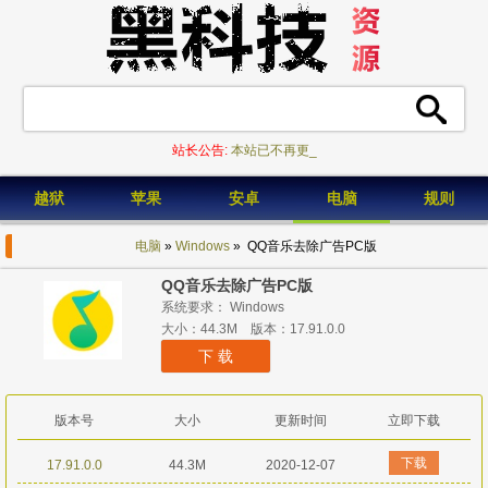
站长公告:
本站已不再更新_
越狱
苹果
安卓
电脑
规则
电脑
»
Windows
» QQ音乐去除广告PC版
QQ音乐去除广告PC版
系统要求： Windows
大小：44.3M 版本：17.91.0.0
下 载
版本号
大小
更新时间
立即下载
下载
17.91.0.0
44.3M
2020-12-07