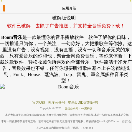
应用介绍
破解版说明
软件已破解，去除了广告推送，并支持全音乐免费下载！
Boom音乐
是一款最懂你的音乐播放软件，软件了解你的口味，
一切推送只为你，一个关注，一句你好，大把推歌主等你撩。这
里没有广告，没有视频，没有直播，没有一切和音乐无关的东
西，只有爱音乐的你和他，聚合全网免费音乐，等你来体验！下
载这款软件，轻松收藏你所喜欢的全部音乐，软件简洁干净无广
告，音质效果也不错，任何你想要听得歌曲基本上在这都能找
到，Funk、House、蒸汽波、Trap、雷鬼、重金属多种音乐类
型！
官方Q群
关注公众号
苹果UDID定制证书
Copyright © 2020
微信公众号：ios黑科技
本站大部分资源来自互联网收集,仅供用于学习和交流，请遵循相关法律法规,本站一切资源不代表本站立场，
本站一切资源不代表本站立场，若本站收录的节目无意侵犯了贵司版权，请发邮件至ioshkj@163.com （我们会
在3个工作日内删除侵权内容，谢谢。）4.64 ms